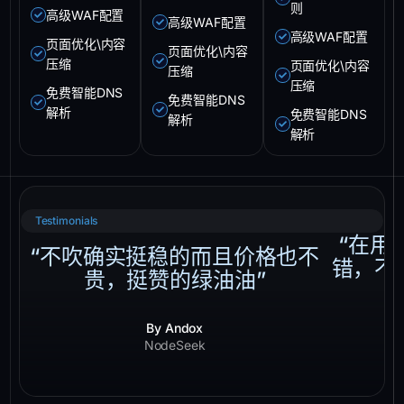
则
高级WAF配置
高级WAF配置
高级WAF配置
页面优化\内容
页面优化\内容
压缩
页面优化\内容
压缩
压缩
免费智能DNS
免费智能DNS
解析
免费智能DNS
解析
解析
Testimonials
“在用 
“不吹确实挺稳的而且价格也不
错，不
贵，挺赞的绿油油”
By Andox
NodeSeek